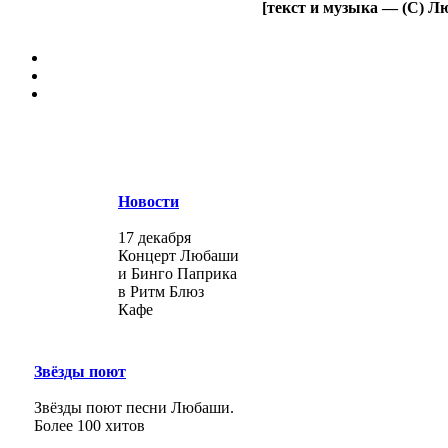
[текст и музыка — (С) Л
Новости
17 декабря
Концерт Любаши
и Бинго Паприка
в Ритм Блюз
Кафе
Звёзды поют
Звёзды поют песни Любаши.
Более 100 хитов