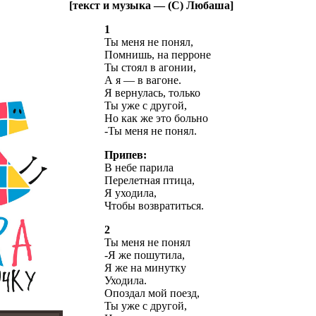
[текст и музыка — (С) Любаша]
1
Ты меня не понял,
Помнишь, на перроне
Ты стоял в агонии,
А я — в вагоне.
Я вернулась, только
Ты уже с другой,
Но как же это больно
-Ты меня не понял.
Припев:
В небе парила
Перелетная птица,
Я уходила,
Чтобы возвратиться.
2
Ты меня не понял
-Я же пошутила,
Я же на минутку
Уходила.
Опоздал мой поезд,
Ты уже с другой,