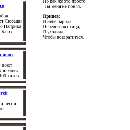
Но как же это просто
ти
-Ты меня не понял.
абря
Припев:
рт Любаши
В небе парила
го Паприка
Перелетная птица,
м Блюз
Я уходила,
Чтобы возвратиться.
ы поют
ы поют
 Любаши.
100 хитов
етей
 и песни
ши