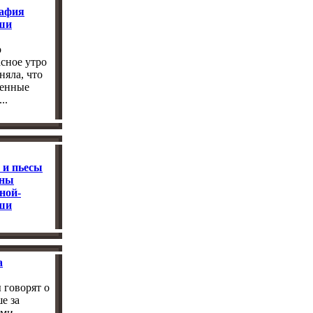
афия
ши
о
сное утро
няла, что
венные
..
 и пьесы
яны
ной-
ши
а
 говорят о
е за
ми ...