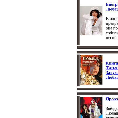
Биогр
Люба
В одн
прекра
она по
собст
песни .
Книги
Тать
Залуж
Люба
Пресс
Звёзды
Любаш
кулиса