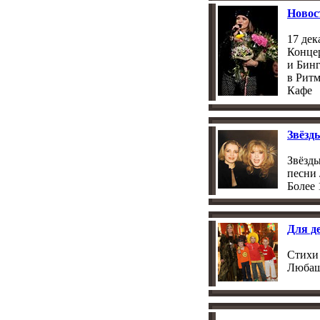
Новос
17 дек
Конце
и Бин
в Рит
Кафе
Звёзд
Звёзд
песни
Более 
Для д
Стихи
Люба