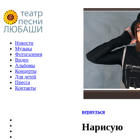
Новости
Музыка
Фотогалерея
Видео
Альбомы
Концерты
Для детей
Пресса
Контакты
вернуться
Нарисую