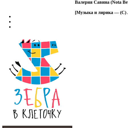
Валерия Савина (Nota Be
[Музыка и лирика — (С)