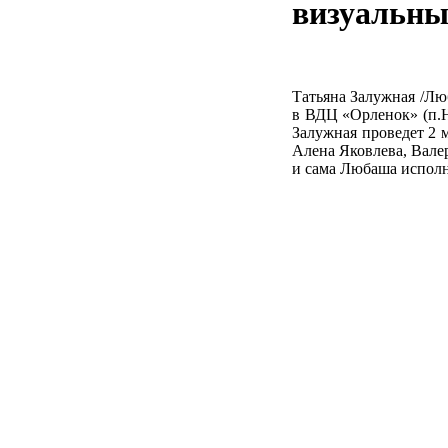
визуальны
Татьяна Залужная /Лю
в ВДЦ «Орленок» (п.Н
Залужная проведет 2 м
Алена Яковлева, Вале
и сама Любаша исполн