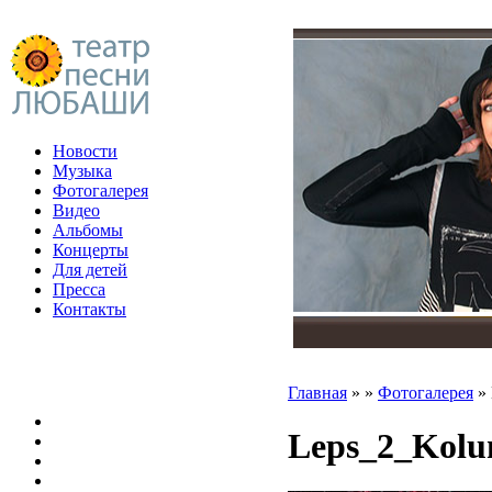
Новости
Музыка
Фотогалерея
Видео
Альбомы
Концерты
Для детей
Пресса
Контакты
Главная
»
»
Фотогалерея
»
Leps_2_Kol