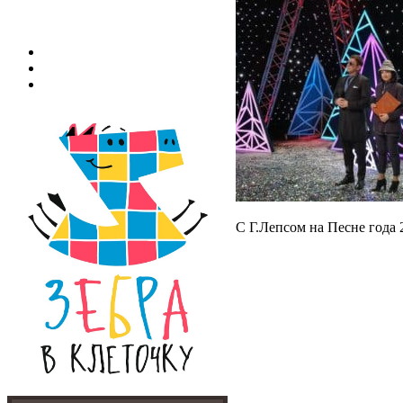
С Г.Лепсом на Песне года