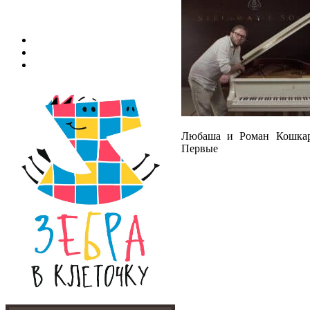
Любаша и Роман Кошкар
Первые