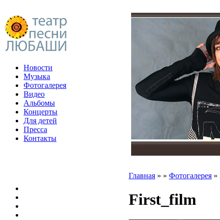
Новости
Музыка
Фотогалерея
Видео
Альбомы
Концерты
Для детей
Пресса
Контакты
Главная
»
»
Фотогалерея
»
First_film