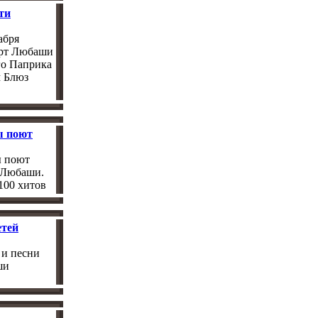
ти
абря
рт Любаши
го Паприка
м Блюз
ы поют
ы поют
 Любаши.
100 хитов
етей
 и песни
ши