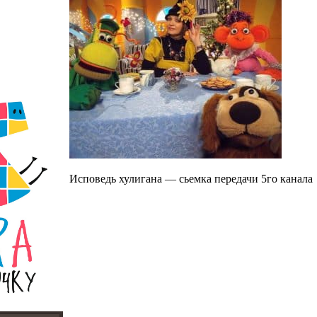
Исповедь хулигана — сьемка передачи 5го канала