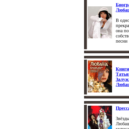
Биогр
Люба
В одн
прекра
она по
собст
песни .
Книги
Тать
Залуж
Люба
Пресс
Звёзды
Любаш
кулиса