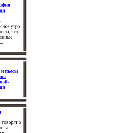
афия
ши
о
сное утро
няла, что
венные
..
 и пьесы
яны
ной-
ши
а
 говорят о
е за
ми ...