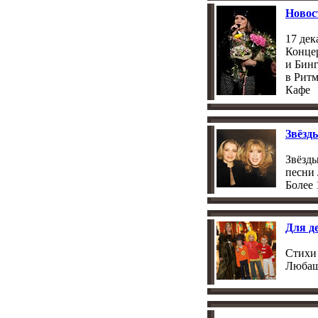
Новос
17 дек
Конце
и Бин
в Рит
Кафе
Звёзд
Звёзд
песни
Более 
Для д
Стихи
Люба