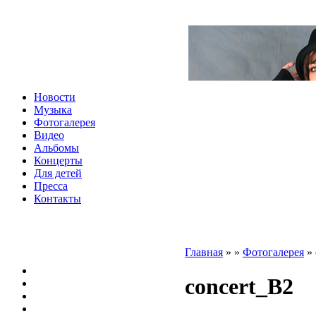
Новости
Музыка
Фотогалерея
Видео
Альбомы
Концерты
Для детей
Пресса
Контакты
Главная
»
»
Фотогалерея
»
concert_B2