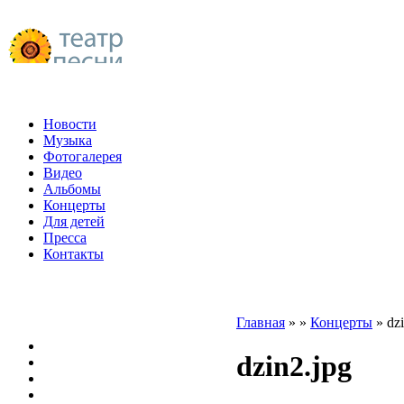
Новости
Музыка
Фотогалерея
Видео
Альбомы
Концерты
Для детей
Пресса
Контакты
Главная
»
»
Концерты
»
dz
dzin2.jpg